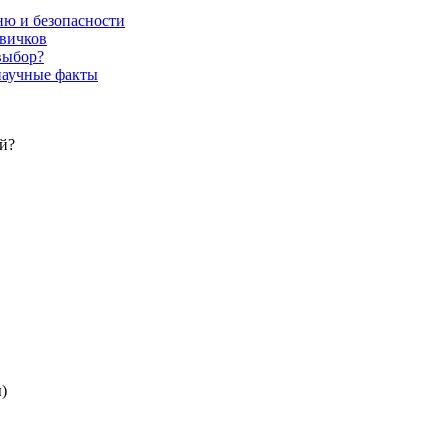
ню и безопасности
овичков
выбор?
 научные факты
й?
)