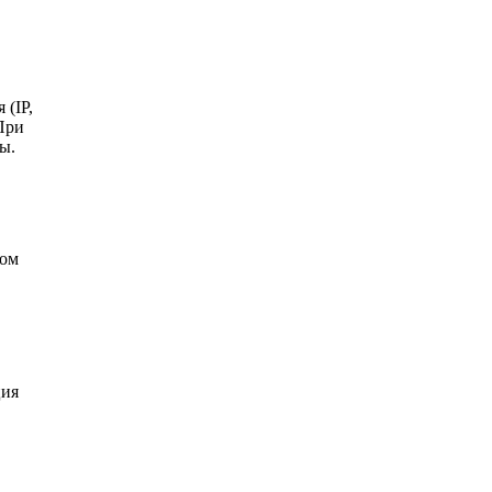
(IP,
 При
ы.
том
ция