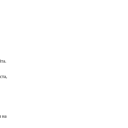
та.
ста,
я на