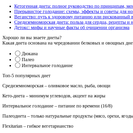
Кетогенная диета: полное руководство по принципам, ме
Прерывистое голодание: схемы, эффекты и советы для н
Веганство: путь к здоровому питанию или рискованный 
Средиземноморская диета: польза для сердца, рецепты и
Детокс: мифы и научные факты об очищении организма
Хорошо ли вы знаете диеты?
Какая диета основана на чередовании белковых и овощных дне
Дюкана
Палео
Интервальное голодание
Топ-5 популярных диет
Средиземноморская – оливковое масло, рыба, овощи
Кето-диета – минимум углеводов, акцент на жиры
Интервальное голодание – питание по времени (16/8)
Палеодиета – только натуральные продукты (мясо, орехи, ягоды
Flexitarian – гибкое вегетарианство